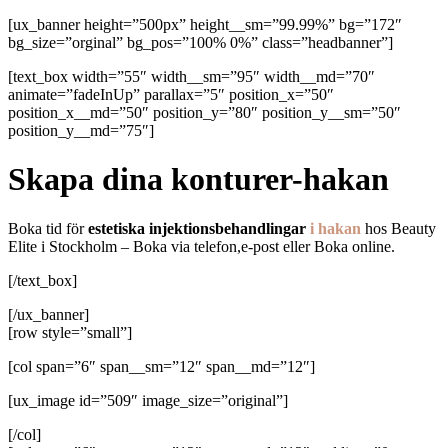
[ux_banner height=”500px” height__sm=”99.99%” bg=”172″
bg_size=”orginal” bg_pos=”100% 0%” class=”headbanner”]
[text_box width=”55″ width__sm=”95″ width__md=”70″
animate=”fadeInUp” parallax=”5″ position_x=”50″
position_x__md=”50″ position_y=”80″ position_y__sm=”50″
position_y__md=”75″]
Skapa dina konturer-hakan
Boka tid för
estetiska injektionsbehandlingar
i hakan
hos Beauty
Elite i Stockholm – Boka via telefon,e-post eller Boka online.
[/text_box]
[/ux_banner]
[row style=”small”]
[col span=”6″ span__sm=”12″ span__md=”12″]
[ux_image id=”509″ image_size=”original”]
[/col]