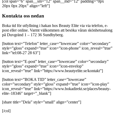
[col span=”6″ span__sm=”12″ span__md=”12″ padding=”0px
20px 0px 20px” align=”left”]
Kontakta oss nedan
Boka tid för utfyllning i hakan hos Beauty Elite via via telefon, e-
post eller online. Varmt välkommen att besöka våran skönhetssalong
på Duvgränd 1 – 172 36 Sundbyberg.
[button text=”Telefon” letter_case=”lowercase” color=”secondary”
style=”gloss” expand=”true” icon=”icon-phone” icon_reveal=”true”
link=”tel:08-27 28 63″]
[button text=”E-post” letter_case=”lowercase” color=”secondary”
style=”gloss” expand=”true” icon=”icon-envelop”
icon_reveal=”true” link=”https://www.beautyelite.se/kontakt”]
[button text=”BOKA TID” letter_case=”lowercase”
color=”secondary” style=”gloss” expand=”true” icon=”icon-play”
icon_reveal=”true” link=”https://www.bokadirekt.se/places/beauty-
elite–18346″ target=”_blank”]
[share title=”Dela” style=”small” align=”center”]
[/col]